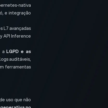
bernetes-nativa
ó, e integração
s L7 avançadas
 API Inference
e a
LGPD e as
logs auditáveis,
com ferramentas
de uso que não
 generativa no