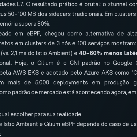
idades L7. O resultado prático é brutal: o ztunnel 
us 50–100 MB dos sidecars tradicionais. Em clusters
emória supera 80%.
seado em eBPF, chegou como alternativa de alta
etos em clusters de 3 nós e 100 serviços mostram:
(vs. 2,1 ms do Istio Ambient) e
40–60% menos latê
cional. Hoje, o Cilium é o CNI padrão no Google 
pela AWS EKS e adotado pelo Azure AKS como “C
m mais de 5.000 deployments em produção gl
como padrão de mercado está acontecendo agora, em
: qual escolher para sua realidade
e Istio Ambient e Cilium eBPF depende do caso de u
: