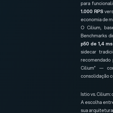
para funcional
1.000 RPS
vers
economia de m
O Cilium, ba
Benchmarks dir
p50 de 1,4 ms
sidecar tradi
recomendado 
Cilium” — co
consolidação 
Istio vs. Cilium
A escolha entr
sua arquitetura