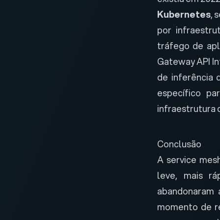
Kubernetes
, 
por infraestru
tráfego de apl
Gateway API In
de inferência
específico pa
infraestrutura 
Conclusão
A service mesh
leve, mais r
abandonaram a
momento de re