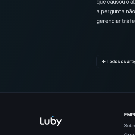
que causou o a
a pergunta não
gerenciar tráf
Todos os art
EMP
Sobr