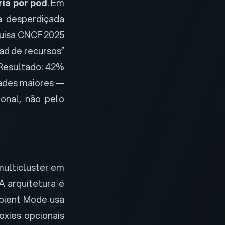
ia por pod
. Em
a desperdiçada
uisa CNCF 2025
ad de recursos”
 Resultado: 42%
dades maiores —
onal, não pelo
multicluster em
 arquitetura é
bient Mode usa
xies opcionais