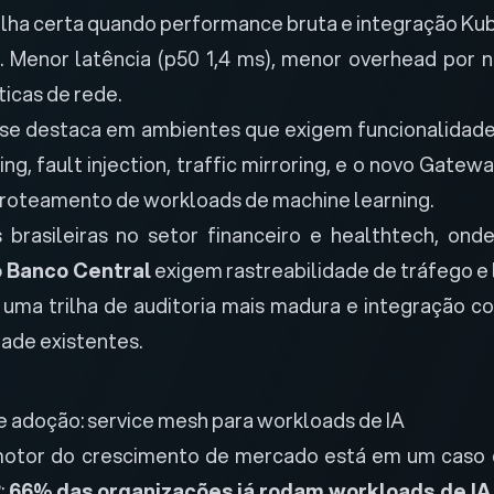
olha certa quando performance bruta e integração Ku
as. Menor latência (p50 1,4 ms), menor overhead por n
ticas de rede.
se destaca em ambientes que exigem funcionalidade
ng, fault injection, traffic mirroring, e o novo
Gateway
roteamento de workloads de machine learning.
brasileiras no setor financeiro e healthtech, ond
 Banco Central
exigem rastreabilidade de tráfego e 
e uma trilha de auditoria mais madura e integração 
dade existentes.
de adoção: service mesh para workloads de IA
motor do crescimento de mercado está em um caso 
:
66% das organizações já rodam workloads de IA