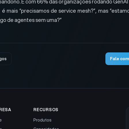
bandono. E com 66% das organizações rodando GenAI
 é mais “precisamos de service mesh?”, mas “estam
ego de agentes sem uma?”
igos
Fale com
RESA
RECURSOS
e
Produtos