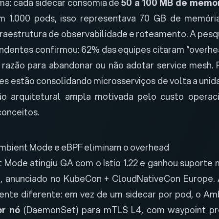
ma: cada sidecar consomia de
50 a 100 MB de memór
m 1.000 pods, isso representava 70 GB de memóri
raestrutura de observabilidade e roteamento. A
pesq
dentes confirmou: 62% das equipes citaram “overhe
 razão para abandonar ou não adotar service mesh.
es estão consolidando microsserviços de volta a uni
ão arquitetural ampla motivada pelo custo operaci
onceitos.
o Ambient Mode e eBPF eliminam o overhead
t Mode atingiu GA com o Istio 1.22 e ganhou suporte 
, anunciado no KubeCon + CloudNativeCon Europe. A
nte diferente: em vez de um sidecar por pod, o Am
or nó
(DaemonSet) para mTLS L4, com waypoint pro