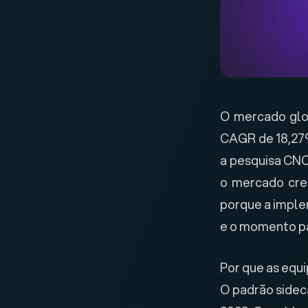
O mercado glo
CAGR de 18,27%
a
pesquisa CN
o mercado cre
porque a imple
e o momento pa
Por que as equ
O padrão sidec