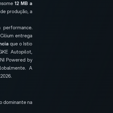
consome
12 MB a
 de produção, a
 performance.
 Cilium entrega
ncia
que o Istio
GKE Autopilot,
NI Powered by
obalmente. A
 2026.
so dominante na