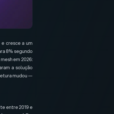
6
e cresce a um
ara 8% segundo
ce mesh em 2026:
aram a solução
itetura mudou —
te entre 2019 e