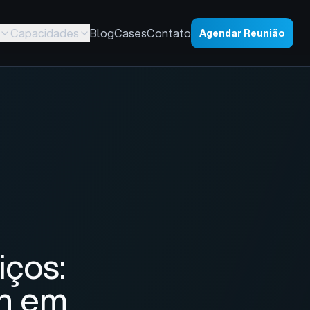
Capacidades
Blog
Cases
Contato
Agendar Reunião
iços:
sh em