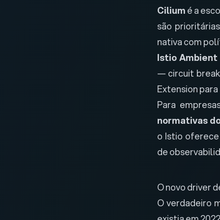
Cilium
é a esc
são prioritári
nativa com polí
Istio Ambient
— circuit breaki
Extension
para 
Para empresas 
normativas do
o Istio oferec
de observabili
O novo driver 
O verdadeiro 
existia em 2022