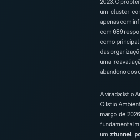
2023. O proble
um cluster co
apenas com inf
com 689 respon
como principal
das organizaçõ
uma reavaliaç
abandono dos c
A virada: Isti
O Istio Ambien
março de 2026
fundamentalme
um
ztunnel p