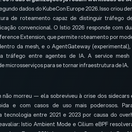
segundo dados do KubeCon Europe 2026. Isso criou d
tura de roteamento capaz de distinguir tráfego de
icação convencional. O Istio 2026 responde com du
ference Extension, que permite roteamento por mode
 dentro da mesh, e o
AgentGateway
(experimental),
ra tráfego entre agentes de IA. A service mesh
de microsserviços para se tornar infraestrutura de IA.
 não morreu — ela sobreviveu à crise dos sidecars
ápida e com casos de uso mais poderosos. Par
 tecnologia entre 2021 e 2023 por causa do over
avaliar: Istio Ambient Mode e Cilium eBPF resolve