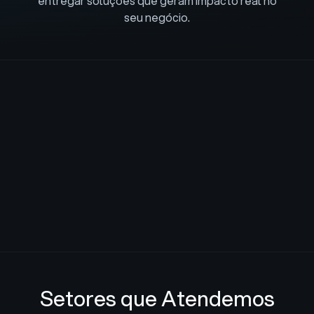
entregar soluções que geram impacto real no
seu negócio.
Luby em Números
+
+
+
Setores que Atendemos