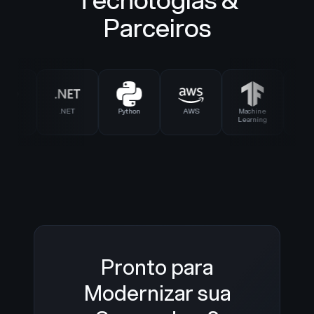
Parceiros
ct
.NET
Python
AWS
Machine
React
Learning
Pronto para
Modernizar sua