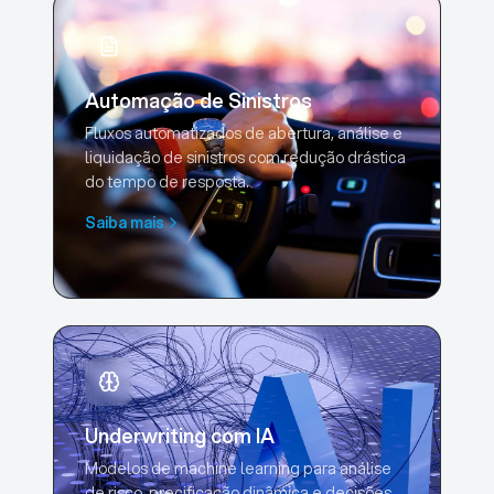
Automação de Sinistros
Fluxos automatizados de abertura, análise e
liquidação de sinistros com redução drástica
do tempo de resposta.
Saiba mais
Underwriting com IA
Modelos de machine learning para análise
de risco, precificação dinâmica e decisões